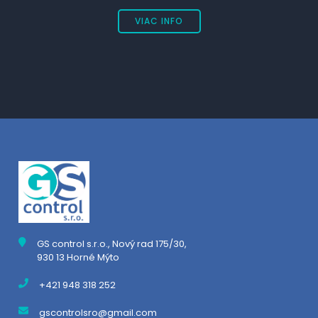
VIAC INFO
GS control s.r.o., Nový rad 175/30,
930 13 Horné Mýto
+421 948 318 252
gscontrolsro@gmail.com