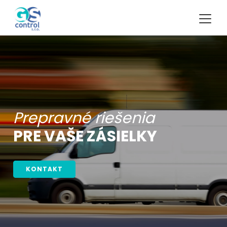
vné riešenia
ŠE ZÁSIELKY